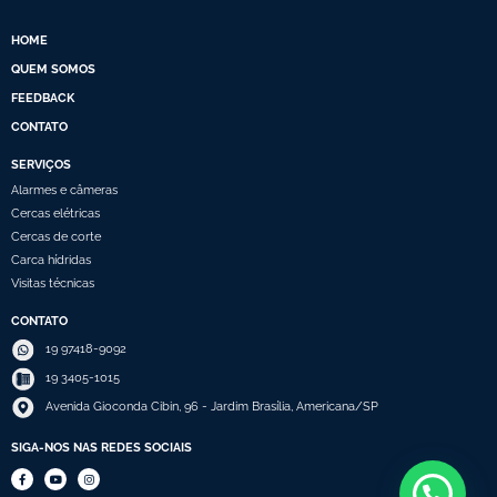
HOME
QUEM SOMOS
FEEDBACK
CONTATO
SERVIÇOS
Alarmes e câmeras
Cercas elétricas
Cercas de corte
Carca hídridas
Visitas técnicas
CONTATO
19 97418-9092
19 3405-1015
Avenida Gioconda Cibin, 96 - Jardim Brasília, Americana/SP
SIGA-NOS NAS REDES SOCIAIS